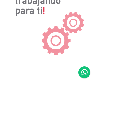
trabajando
para ti
!
“Convertimos ideas en innovación
esfuerzo en progreso y compromiso
en un futuro más sostenible”
601 882 9207
+57 315 761 4664
+57 315 891 4940